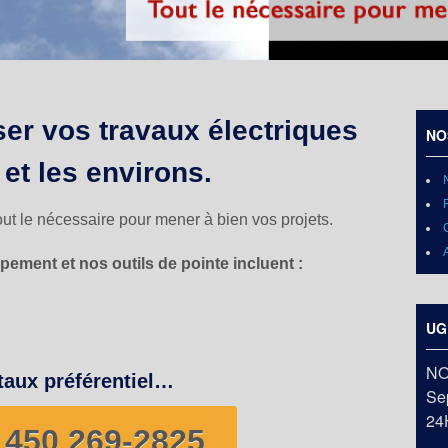
ser vos travaux électriques
NO
et les environs.
t le nécessaire pour mener à bien vos projets.
pement et nos outils de pointe incluent :
UG
NO
 taux préférentiel…
Sep
24
450 269-2825